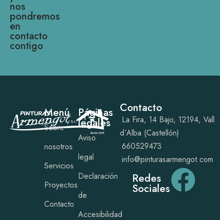
nos
pondremos
en
contacto
contigo
Contacto
Menú
Páginas
La Fira, 14 Bajo, 12194, Vall
legales
Sobre
d´Alba (Castellón)
Aviso
660529473
nosotros
legal
info@pinturasarmengot.com
Servicios
Declaración
Redes
Proyectos
Sociales
de
Contacto
Accesibilidad