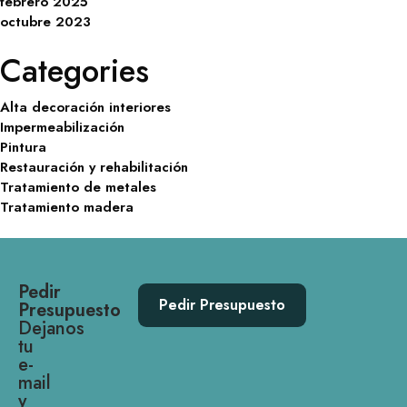
febrero 2025
octubre 2023
Categories
Alta decoración interiores
Impermeabilización
Pintura
Restauración y rehabilitación
Tratamiento de metales
Tratamiento madera
Pedir
Pedir Presupuesto
Presupuesto
Dejanos
tu
e-
mail
y