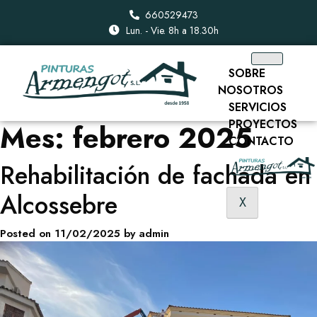
660529473
Lun. - Vie. 8h a 18.30h
SOBRE
NOSOTROS
SERVICIOS
PROYECTOS
Mes:
febrero 2025
CONTACTO
Rehabilitación de fachada en
Alcossebre
X
Posted on
11/02/2025
by
admin