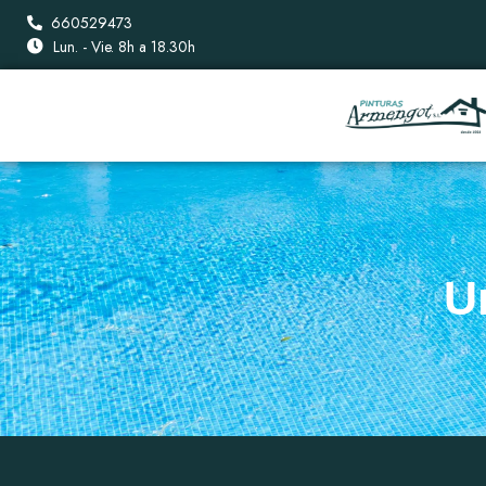
660529473
Lun. - Vie. 8h a 18.30h
U