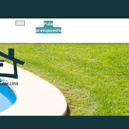
Pide
presupuesto
ch